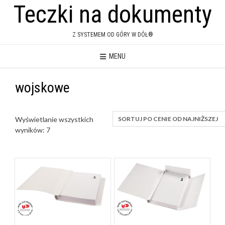
Teczki na dokumenty
Skip
to
content
Z SYSTEMEM OD GÓRY W DÓŁ®
MENU
wojskowe
Wyświetlanie wszystkich
Posortowane
wyników: 7
według
ceny:
od
niskiej
do
wysokiej