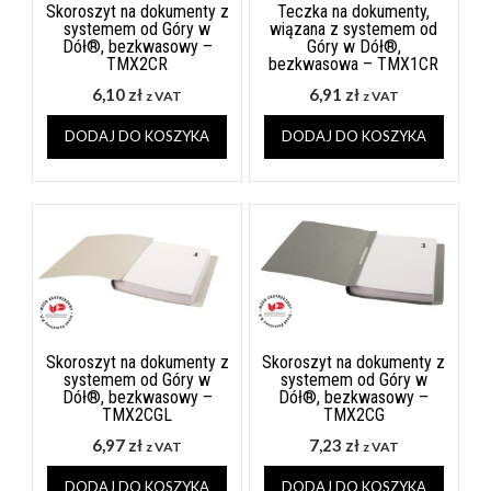
Skoroszyt na dokumenty z
Teczka na dokumenty,
systemem od Góry w
wiązana z systemem od
Dół®, bezkwasowy –
Góry w Dół®,
TMX2CR
bezkwasowa – TMX1CR
6,10
zł
6,91
zł
z VAT
z VAT
DODAJ DO KOSZYKA
DODAJ DO KOSZYKA
Skoroszyt na dokumenty z
Skoroszyt na dokumenty z
systemem od Góry w
systemem od Góry w
Dół®, bezkwasowy –
Dół®, bezkwasowy –
TMX2CGL
TMX2CG
6,97
zł
7,23
zł
z VAT
z VAT
DODAJ DO KOSZYKA
DODAJ DO KOSZYKA