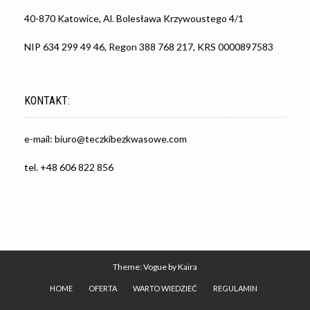
40-870 Katowice, Al. Bolesława Krzywoustego 4/1
NIP 634 299 49 46, Regon 388 768 217, KRS 0000897583
KONTAKT:
e-mail:
biuro@teczkibezkwasowe.com
tel. +48 606 822 856
Theme: Vogue by
Kaira
HOME
OFERTA
WARTO WIEDZIEĆ
REGULAMIN