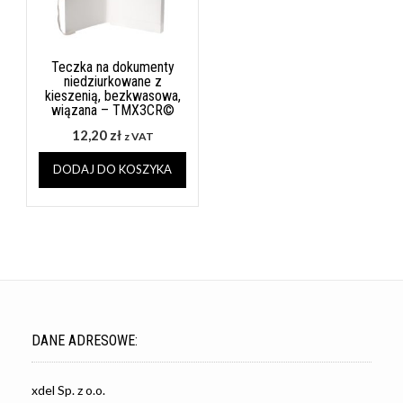
Teczka na dokumenty
niedziurkowane z
kieszenią, bezkwasowa,
wiązana – TMX3CR©
12,20
zł
z VAT
DODAJ DO KOSZYKA
DANE ADRESOWE:
xdel Sp. z o.o.