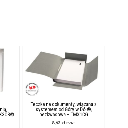
y
Teczka na dokumenty, wiązana z
nią,
systemem od Góry w Dół®,
MX3CR©
bezkwasowa – TMX1CG
8,63
zł
z VAT