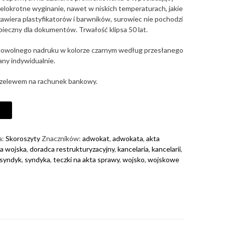
ielokrotne wyginanie, nawet w niskich temperaturach, jakie
zawiera plastyfikatorów i barwników, surowiec nie pochodzi
zpieczny dla dokumentów. Trwałość klipsa 50 lat.
dowolnego nadruku w kolorze czarnym według przesłanego
ny indywidualnie.
rzelewem na rachunek bankowy.
a:
Skoroszyty
Znaczników:
adwokat
,
adwokata
,
akta
la wojska
,
doradca restrukturyzacyjny
,
kancelaria
,
kancelarii
,
syndyk
,
syndyka
,
teczki na akta sprawy
,
wojsko
,
wojskowe