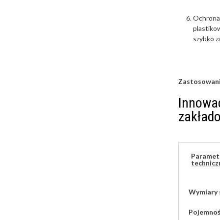
Ochrona 
plastiko
szybko z
Zastosowani
Innowac
zakłado
Paramet
technicz
Wymiary 
Pojemność