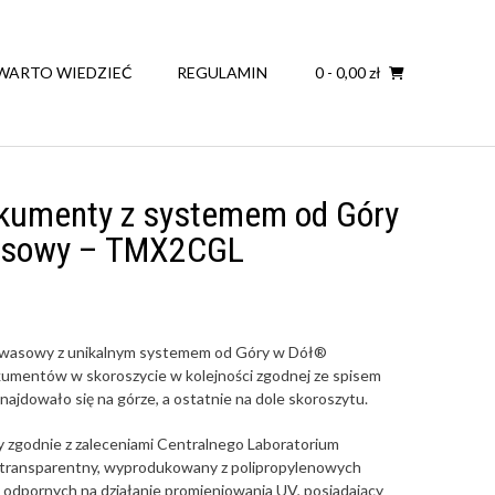
WARTO WIEDZIEĆ
REGULAMIN
0
-
0,00
zł
okumenty z systemem od Góry
asowy – TMX2CGL
wasowy z unikalnym systemem od Góry w Dół®
mentów w skoroszycie w kolejności zgodnej ze spisem
najdowało się na górze, a ostatnie na dole skoroszytu.
zgodnie z zaleceniami Centralnego Laboratorium
 transparentny, wyprodukowany z polipropylenowych
dpornych na działanie promieniowania UV, posiadający