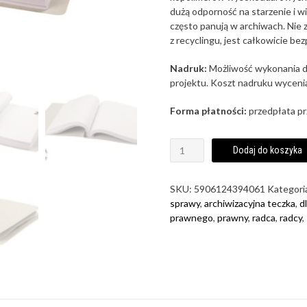
dużą odporność na starzenie i w
często panują w archiwach. Nie 
z recyclingu, jest całkowicie be
Nadruk:
Możliwość wykonania 
projektu. Koszt nadruku wycenia
Forma płatności:
przedpłata p
Dodaj do koszyka
SKU:
5906124394061
Kategori
sprawy
,
archiwizacyjna teczka
,
d
prawnego
,
prawny
,
radca
,
radcy
,