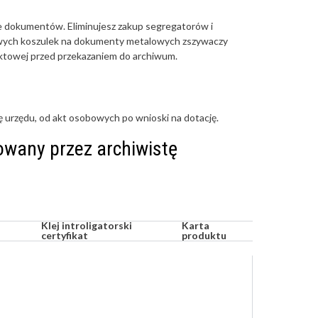
cie dokumentów. Eliminujesz zakup segregatorów i
kowych koszulek na dokumenty metalowych zszywaczy
towej przed przekazaniem do archiwum.
urzędu, od akt osobowych po wnioski na dotację.
owany przez archiwistę
Klej introligatorski
Karta
certyfikat
produktu