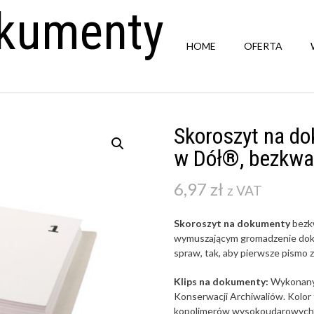
okumenty
HOME
OFERTA
Skoroszyt na d
w Dół®, bezkw
6,97
zł
z VAT
Skoroszyt
na dokumenty
bezk
wymuszającym gromadzenie doku
spraw, tak, aby pierwsze pismo z
Klips na dokumenty:
Wykonany 
Konserwacji Archiwaliów. Kolor
kopolimerów wysokoudarowych o