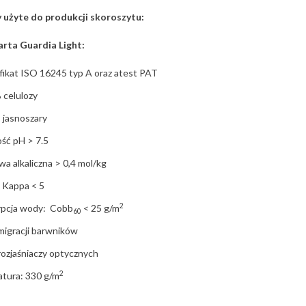
 użyte do produkcji skoroszytu:
rta Guardia Light:
fikat ISO 16245 typ A oraz atest PAT
 celulozy
: jasnoszary
ść pH > 7.5
wa alkaliczna > 0,4 mol/kg
a Kappa < 5
2
rpcja wody: Cobb
< 25 g/m
60
migracji barwników
rozjaśniaczy optycznych
2
atura: 330 g/m