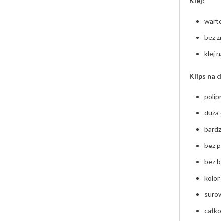
Klej:
warto
bez z
klej 
Klips na
poli
duża 
bardz
bez p
bez 
kolor
surow
całk