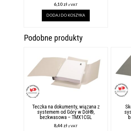
6,10
zł
z VAT
DODAJ DO KOSZYKA
Podobne produkty
Teczka na dokumenty, wiązana z
Sk
systemem od Góry w Dół®,
sy
bezkwasowa – TMX1CGL
b
8,44
zł
z VAT