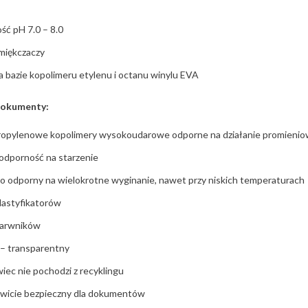
ść pH 7.0 – 8.0
miękczaczy
na bazie kopolimeru etylenu i octanu winylu EVA
 dokumenty:
propylenowe kopolimery wysokoudarowe odporne na działanie promieni
odporność na starzenie
o odporny na wielokrotne wyginanie, nawet przy niskich temperaturach
lastyfikatorów
barwników
 – transparentny
iec nie pochodzi z recyklingu
owicie bezpieczny dla dokumentów