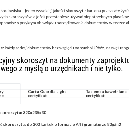
środowiska – jeden wysokiej, jakości skoroszyt z kartonu przez całe ży
wych skoroszytów, a jeżeli przestaniesz używać niepotrzebnych plasti
apomnisz o przykrym obowiązku porządkowania dokumentów w teczce ak
e:
każdy rodzaj dokumentów bez względu na symbol JRWA, nazwę i rangę 
yjny skoroszyt na dokumenty zaprojekt
wego z myślą o urzędnikach i nie tylko.
ry
Carta Guardia Light
Tasiemka bawełniana
ne
certyfikat
certyfikat
skoroszytu: 320x235x30
 skoroszytu: do 300 kartek o formacie A4 i gramaturze 80g/m2