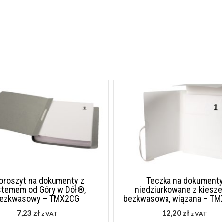
oroszyt na dokumenty z
Teczka na dokument
stemem od Góry w Dół®,
niedziurkowane z kiesze
ezkwasowy – TMX2CG
bezkwasowa, wiązana – T
7,23
zł
12,20
zł
z VAT
z VAT