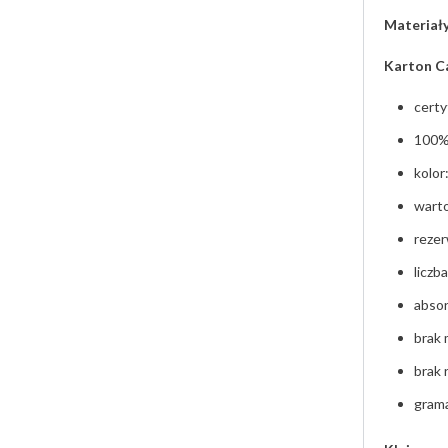
Materiały
Karton Ca
certy
100%
kolor
warto
rezer
liczb
abso
brak 
brak 
gram