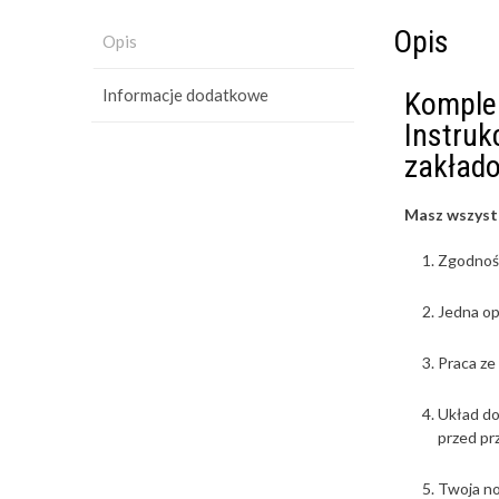
Opis
Opis
Informacje dodatkowe
Komplek
Instruk
zakład
Masz wszyst
Zgodność
Jedna op
Praca ze
Układ do
przed pr
Twoja no